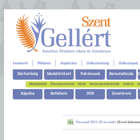
Fenntartó
Plébánia
Alapítvány
Diákszövetség
Diákszínpad
Elérhetőség
Iskolatörténet
Patrónusok
Bemutatkozás
G
Iskolaépület
Éves menetrend
Hírek
Versenyeredmények
Galéria
Sz
Kápolna
Betlehem
DÖK
Zeneterem
Órarend 2025-26-os tanév
(Excel dokumen