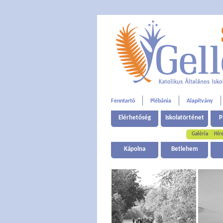
Fenntartó
Plébánia
Alapítvány
Elérhetőség
Iskolatörténet
P
Galéria
Hír
Kápolna
Betlehem