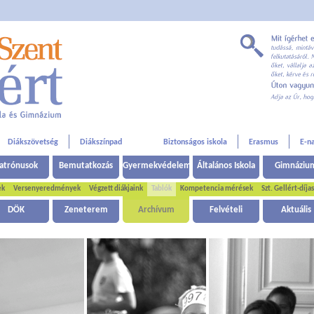
Diákszövetség
Diákszínpad
Biztonságos iskola
Erasmus
E-n
atrónusok
Bemutatkozás
Gyermekvédelem
Általános Iskola
Gimnáziu
ek
Versenyeredmények
Végzett diákjaink
Tablók
Kompetencia mérések
Szt. Gellért-díja
DÖK
Zeneterem
Archívum
Felvételi
Aktuális