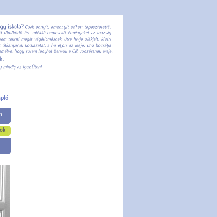
apló
m
sok