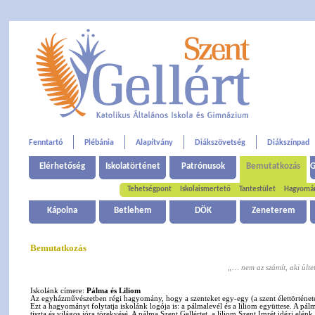
Fenntartó
Plébánia
Alapítvány
Diákszövetség
Diákszínpad
Elérhetőség
Iskolatörténet
Patrónusok
Bemutatkozás
G
Tehetségpont
Iskolaismertető
Tantestület
Hagyomá
Kápolna
Betlehem
DÖK
Zeneterem
Bemutatkozás
„… nem az számít, aki ülte
Iskolánk címere:
Pálma és Liliom
Az egyházművészetben régi hagyomány, hogy a szenteket egy-egy (a szent élettörténetéb
Ezt a hagyományt folytatja iskolánk logója is: a pálmalevél és a liliom együttese. A 
tiszta és világos jóra törekvésé. A pálma Szent Gellértet, a liliom Szent Imrét idézi elénk