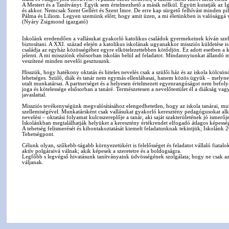
A Mestert és a Tanítványt. Egyik sem értelmezhető a másik nélkül. Együtt kutatják az Ig
és akkor. Nemcsak Szent Gellért és Szent Imre. De erre kap sürgető felhívást minden pil
Pálma és Liliom. Legyen szemünk előtt; hogy amit üzen, a mi életünkben is valósággá 
(Nyáry Zsigmond igazgató)
Iskolánk eredendően a vallásukat gyakorló katolikus családok gyermekeinek kíván szel
biztosítani. A XXI. század elején a katolikus iskolának ugyanakkor missziós küldetése is
családja az egyház közösségéhez egyre elkötelezettebben kötődjön. Ez adott esetben a kat
jelenti. A mi missziónk elsősorban iskolán belül ad feladatot. Mindannyiunkat állandó meg
veszítené minden nevelői gesztusunk.
Hisszük, hogy hatékony oktatás és hiteles nevelés csak a szülői ház és az iskola kölc
lehetséges. Szülő, diák és tanár nem egymás ellenlábasai, hanem közös ügyük – melyn
utalt munkatársai. A partnerséget és a helyesen értelmezett egyenrangúságot nem befol
joga és kötelessége elsősorban a tanáré. Természetesen a nevelőtestület él a diákság vag
javaslattal.
Missziós tevékenységünk megvalósításához elengedhetetlen, hogy az iskola tanárai, munk
szellemiségével. Munkatársként csak vallásukat gyakorló keresztény pedagógusokat alka
nevelési – oktatási folyamat kulcsszereplője a tanár, aki saját szakterületének jó ismerőj
Iskolánkban megtalálhatják helyüket a keresztény értékrendet elfogadó átlagos képessé
A tehetség felismerését és kibontakoztatását kiemelt feladatunknak tekintjük; Iskolánk 2
Tehetségpont.
Célunk olyan, szűkebb-tágabb környezetükért is felelősséget és feladatot vállaló fiatalo
aktív polgáraivá válnak; akik képesek a szeretetre és a boldogságra.
Legfőbb s legvégső hivatásunk tanítványaink üdvösségének szolgálata; hogy ne csak az 
váljanak.