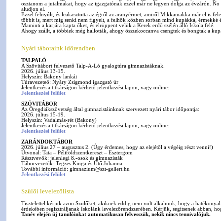
osztanom a jutalmakat, hogy az igazgatónak ezzel már ne legyen dolga az évzárón. N
aludjon el.
Ezzel felnyúlt, és leakasztotta az égről az aranyérmet, amiről Mikkamakka már el is fele
többit is, mert míg senki nem figyelt, a felhők közben sorban mind kupákká, érmekké 
Maminti a karjára kapta őket, és elröppent velük a Kerek erdő szélén álló Iskola felé.
Ahogy szállt, a többiek még hallották, ahogy összekoccanva csengtek és bongtak a kup
Nyári táboraink időrendben
TALPALÓ
A Szövitábort felvezető Talp-A-Ló gyalogtúra gimnazistáknak.
2026. július 13-15.
Helyszín: Bakony lankái
Túravezeteő: Nyáry Zsigmond igazgató úr
Jelentkezés a titkárságon kérhető jelentkezési lapon, vagy online:
Jelentkezési felület
SZÖVITÁBOR
Az Öregdiákszövetség által gimnazistáinknak szervezett nyári tábor időpontja:
2026. július 15-19.
Helyszín: Vadalmás-rét (Bakony)
Jelentkezés a titkárságon kérhető jelentkezési lapon, vagy online:
Jelentkezési felület
ZARÁNDOKTÁBOR
2026. július 27 – augusztus 2. (Úgy érdemes, hogy az elejétől a végéig részt venni!)
Útvonal: Tata – Péliföldszentkereszt – Esztergom
Résztvevők: jelenlegi 8.-osok és gimnazisták
Táborvezetők: Tegzes Kinga és Ütő Johanna
További információ: gimnazium@szt-gellert.hu
Jelentkezési felület
Szülői levelezőlista
Tisztelettel kérjük azon Szülőket, akiknek eddig nem volt alkalmuk, hogy a hatékonyabb
érdekében regisztráljanak Iskolánk levelezőrendszerében. Kérjük, segítsenek abban, hog
Tanév elején új tanulóinkat automatikusan felvesszük, nekik nincs tennivalójuk.