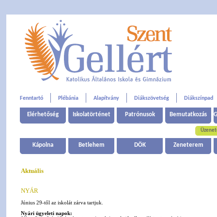
Fenntartó
Plébánia
Alapítvány
Diákszövetség
Diákszínpad
Elérhetőség
Iskolatörténet
Patrónusok
Bemutatkozás
G
Üzenet
Kápolna
Betlehem
DÖK
Zeneterem
Aktuális
NYÁR
Június 29-től az iskolát zárva tartjuk.
Nyári ügyeleti napok: