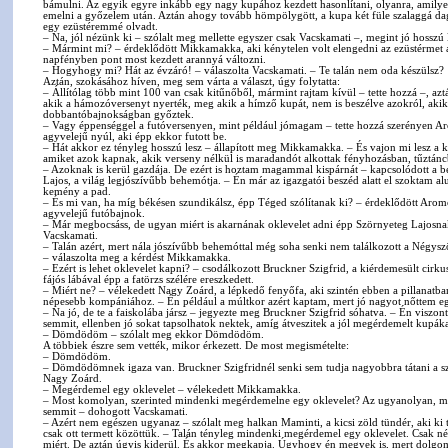
bámulni. Az egyik egyre inkább egy nagy kupához kezdett hasonlítani, olyanra, amily
emelni a győzelem után. Aztán ahogy tovább hömpölygött, a kupa két füle szalaggá daga
egy ezüstéremmé olvadt.
– Na, jól nézünk ki – szólalt meg mellette egyszer csak Vacskamati –, megint jó hosszú 
– Mármint mi? – érdeklődött Mikkamakka, aki kénytelen volt elengedni az ezüstérmet 
napfényben pont most kezdett arannyá változni.
– Hogyhogy mi? Hát az évzáró! – válaszolta Vacskamati. – Te talán nem oda készülsz?
Aztán, szokásához híven, meg sem várta a választ, úgy folytatta:
– Állítólag több mint 100 van csak kitűnőből, mármint rajtam kívül – tette hozzá –, az
akik a hámozóversenyt nyerték, meg akik a hímző kupát, nem is beszélve azokról, akik 
dobbantóbajnokságban győztek.
– Vagy éppenséggel a futóversenyen, mint például jómagam – tette hozzá szerényen Ar
agyvelejű nyúl, aki épp ekkor futott be.
– Hát akkor ez tényleg hosszú lesz – állapított meg Mikkamakka. – És vajon mi lesz a k
amiket azok kapnak, akik verseny nélkül is maradandót alkottak fényhozásban, tűztán
– Azoknak is kerül gazdája. De ezért is hoztam magammal kispárnát – kapcsolódott a b
Lajos, a világ legjószívűbb behemótja. – Én már az igazgatói beszéd alatt el szoktam 
kemény a pad.
– És mi van, ha míg békésen szundikálsz, épp Téged szólítanak ki? – érdeklődött Aromo
agyvelejű futóbajnok.
– Már megbocsáss, de ugyan miért is akarnának oklevelet adni épp Szörnyeteg Lajosna
Vacskamati.
– Talán azért, mert nála jószívűbb behemóttal még soha senki nem találkozott a Négys
– válaszolta meg a kérdést Mikkamakka.
– Ezért is lehet oklevelet kapni? – csodálkozott Bruckner Szigfrid, a kiérdemesült cirk
fájós lábával épp a fatörzs szélére ereszkedett.
– Miért ne? – vélekedett Nagy Zoárd, a lépkedő fenyőfa, aki szintén ebben a pillanatba
népesebb kompániához. – Én például a múltkor azért kaptam, mert jó nagyot nőttem e
– Na jó, de te a faiskolába jársz – jegyezte meg Bruckner Szigfrid sóhatva. – Én viszo
semmit, ellenben jó sokat tapsolhatok nektek, amíg átveszitek a jól megérdemelt kupáka
– Dömdödöm – szólalt meg ekkor Dömdödöm.
A többiek észre sem vették, mikor érkezett. De most megismételte:
– Dömdödöm.
– Dömdödömnek igaza van. Bruckner Szigfridnél senki sem tudja nagyobbra tátani a szá
Nagy Zoárd.
– Megérdemel egy oklevelet – vélekedett Mikkamakka.
– Most komolyan, szerinted mindenki megérdemelne egy oklevelet? Az ugyanolyan, m
semmit – dohogott Vacskamati.
– Azért nem egészen ugyanaz – szólalt meg halkan Maminti, a kicsi zöld tündér, aki ki
csak ott termett közöttük. – Talán tényleg mindenki megérdemel egy oklevelet. Csak 
miért. De aztán úgyis kiderül. És akkor megkapja. Úgyhogy én megyek is, mert dolgo