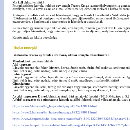
Mit kell ehhez tenniük?
Feliratkozáshoz kérjük, küldjön egy emailt Tegzes Kinga igazgatóhelyettesnek a gimna
osztályát, a szülő nevét és azt az e-mail címet (esetleg címeket) mellyel a listára fel szere
A központi címlista csak arra ad lehetőséget, hogy az Iskola közvetlenül a Szülőkhöz ju
fölöslegessé az iskolai honlapon való rendszeres tájékozódást, és nem teszi fölösleges
eszmecserére, a hatékonyabb szervezésre is lehetőséget biztosítanak.
Akinek több gyermeke is jár Iskolánkba, arra kérjük, minden gyermekével külön regis
de így tudjuk biztosítani, hogy minden olyan információ eljusson, melyben valamelyik 
Köszönettel: az Iskola vezetősége
Iskolai ünneplő
Iskolánkba érkező új tanulók számára, iskolai ünneplő öltözetünkről:
Mindenkinek:
gellértes kitűző
Alsó tagozat:
Lányok: egyenblúz (fehér, hímzett, körgalléros); sötét, térdig érő szoknya; sötét ünnepl
Fiúk: fehér ing; sötét nadrág; sötét ünneplő cipő; kitűző
Felső tagozat:
Lányok: egyenblúz; sötét, legalább térdig érő szoknya vagy ünnepi, sötét hosszúnadrág;
Fiúk: fehér ing; sötét nadrág; sötét ünneplő cipő; tetszőleges nyakkendő; kitűző
Gimnázium:
Lányok: egyenblúz; sötét, térdig érő szoknya vagy ünnepi, sötét hosszúnadrág; sötét ün
Fiúk: fehér ing; sötét öltöny; sötét ünneplő cipő; tetszőleges nyakkendő; kitűző
Az
alsó tagozatos lányok
blúzát az Andi-Sári ruhajavító készíti. (1016 Mészáros u. 9.)
A
felső tagozatos és a gimnazista lányok
az alábbi blúzok közül válogathatnak, vagy má
https://www2.hm.com/hu_hu/productpage.0925212001.html
https://www2.hm.com/hu_hu/productpage.0932278001.html
https://www.bonprix.hu/bo-bluz-tiszta-pamutbol/p-3142422089/922285/?photo=2
https://www.bonprix.hu/vokuhila-bluz-ballon-ujjakkal/p-3415714551/942771/?p