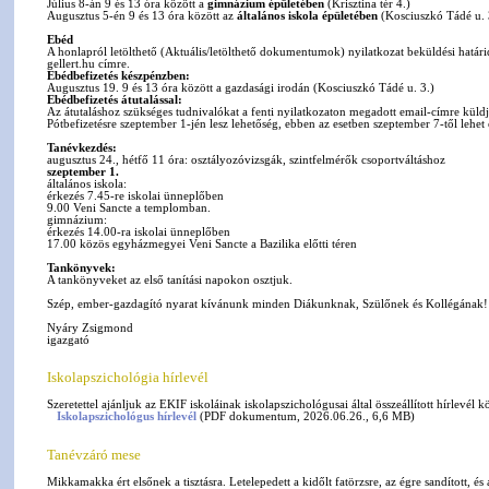
Július 8-án 9 és 13 óra között a
gimnázium épületében
(Krisztina tér 4.)
Augusztus 5-én 9 és 13 óra között az
általános iskola épületében
(Kosciuszkó Tádé u. 
Ebéd
A honlapról letölthető (Aktuális/letölthető dokumentumok) nyilatkozat beküldési határ
gellert.hu címre.
Ebédbefizetés készpénzben:
Augusztus 19. 9 és 13 óra között a gazdasági irodán (Kosciuszkó Tádé u. 3.)
Ebédbefizetés átutalással:
Az átutaláshoz szükséges tudnivalókat a fenti nyilatkozaton megadott email-címre küldjü
Pótbefizetésre szeptember 1-jén lesz lehetőség, ebben az esetben szeptember 7-től lehet 
Tanévkezdés:
augusztus 24., hétfő 11 óra: osztályozóvizsgák, szintfelmérők csoportváltáshoz
szeptember 1.
általános iskola:
érkezés 7.45-re iskolai ünneplőben
9.00 Veni Sancte a templomban.
gimnázium:
érkezés 14.00-ra iskolai ünneplőben
17.00 közös egyházmegyei Veni Sancte a Bazilika előtti téren
Tankönyvek:
A tankönyveket az első tanítási napokon osztjuk.
Szép, ember-gazdagító nyarat kívánunk minden Diákunknak, Szülőnek és Kollégának!
Nyáry Zsigmond
igazgató
Iskolapszichológia hírlevél
Szeretettel ajánljuk az EKIF iskoláinak iskolapszichológusai által összeállított hírlevél 
Iskolapszichológus hírlevél
(PDF dokumentum, 2026.06.26., 6,6 MB)
Tanévzáró mese
Mikkamakka ért elsőnek a tisztásra. Letelepedett a kidőlt fatörzsre, az égre sandított, és