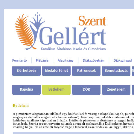
Fenntartó
Plébánia
Alapítvány
Diákszövetség
Diákszínpad
Elérhetőség
Iskolatörténet
Patrónusok
Bemutatkozás
G
Kápolna
Betlehem
DÖK
Zeneterem
Betlehem
A gimnázium alagsorában található egy boltívekkel és vastag oszlopokkal tagolt, puritá
szegényes, de hátha megszületik benne valami"). Nem kápolna, inkább imateremnek mond
épületben található kápolnában őrizzük. Hétfőn és pénteken itt történnek a reggeli im
és tanárok. Szerda reggel ugyanitt zajlanak a reggeli zsolozsmák a Diákönkormányzat 
imádság helye. Ha az emeleti folyosó vége a tanárival és az irodákkal az "agy", akkor a