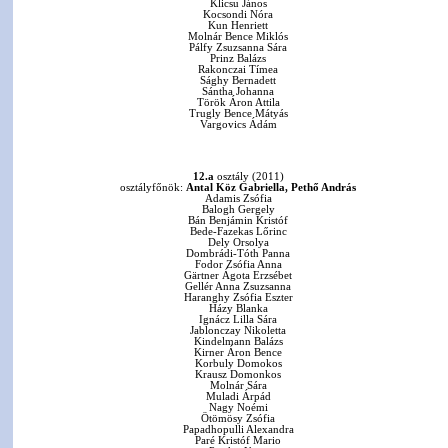
Klicsu János
Kocsondi Nóra
Kun Henriett
Molnár Bence Miklós
Pálfy Zsuzsanna Sára
Prinz Balázs
Rakonczai Tímea
Sághy Bernadett
Sántha Johanna
Török Áron Attila
Trugly Bence Mátyás
Vargovics Ádám
12.a
osztály (2011)
osztályfőnök:
Antal Köz Gabriella, Pethő András
Adamis Zsófia
Balogh Gergely
Bán Benjámin Kristóf
Bede-Fazekas Lőrinc
Dely Orsolya
Dombrádi-Tóth Panna
Fodor Zsófia Anna
Gärtner Ágota Erzsébet
Gellér Anna Zsuzsanna
Haranghy Zsófia Eszter
Házy Blanka
Ignácz Lilla Sára
Jablonczay Nikoletta
Kindelmann Balázs
Kirner Áron Bence
Korbuly Domokos
Krausz Domonkos
Molnár Sára
Muladi Árpád
Nagy Noémi
Ötömösy Zsófia
Papadhopulli Alexandra
Paré Kristóf Mario