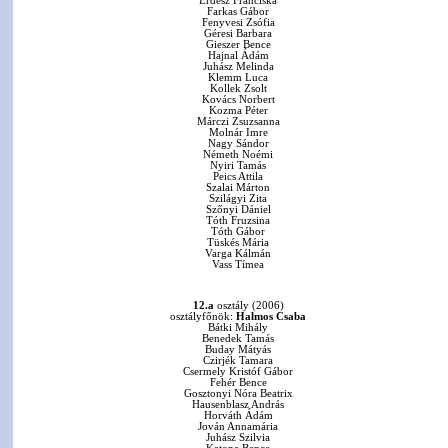
Erdész Franciska
Farkas Gábor
Fenyvesi Zsófia
Géresi Barbara
Gieszer Bence
Hajnal Ádám
Juhász Melinda
Klemm Luca
Kollek Zsolt
Kovács Norbert
Kozma Péter
Márczi Zsuzsanna
Molnár Imre
Nagy Sándor
Németh Noémi
Nyiri Tamás
Peics Attila
Szalai Márton
Szilágyi Zita
Szőnyi Dániel
Tóth Fruzsina
Tóth Gábor
Tüskés Mária
Varga Kálmán
Vass Tímea
12.a
osztály (2006)
osztályfőnök:
Halmos Csaba
Bátki Mihály
Benedek Tamás
Buday Mátyás
Czirjék Tamara
Csermely Kristóf Gábor
Fehér Bence
Gosztonyi Nóra Beatrix
Hausenblasz András
Horváth Ádám
Jován Annamária
Juhász Szilvia