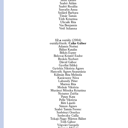
Süttő Dénes
Szabó Ádám
Szabó Rozália
Szerafin Anna
Szilárd Barbara
Tímár Tamás
Tóth Krisztina
Ulicsák Rita
Vas Benjamin
Vető Julianna
12.a
osztály (2004)
osztályfőnök:
Czike Gábor
Adamis Noémi
Bálint Katalin
Békés Eszter
Belovai Kristóf Endre
Brokés Norbert
Dávid Gábor
Gyollai Ildikó
Györkis Viktória Ágnes
Hancsók Ágnes Anasztázia
Kálmán Rita Melinda
Karácsony Nóra
Labundy Péter
Marton Rita
Molnár Viktória
Murányi Mónika Krisztina
Nyisztor Zsófia
Patay Kata
Pelle Viktória
Réti László
Simon Ágnes
Szabó Tamás Ferenc
Szebényi Orsolya
Szeleczky Csilla
Tokaji-Nagy Márton Bálint
Tóth Gábor
Végvári Gergely