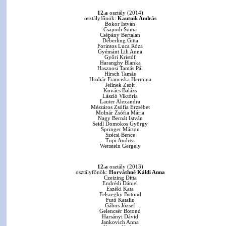
12.a
osztály (2014)
osztályfőnök:
Kautnik András
Bokor István
Csapodi Soma
Csépány Bertalan
Déberling Gitta
Forintos Luca Róza
Gyémánt Lili Anna
Győri Kristóf
Haranghy Blanka
Hasznosi Tamás Pál
Hirsch Tamás
Hrobár Franciska Hermina
Jelinek Zsolt
Kovács Balázs
László Viktória
Lauter Alexandra
Mészáros Zsófia Erzsébet
Molnár Zsófia Mária
Nagy Bernát István
Seidl Domokos György
Springer Márton
Szécsi Bence
Tupi Andrea
Wettstein Gergely
12.a
osztály (2013)
osztályfőnök:
Horváthné Káldi Anna
Czeizing Ditta
Endrédi Dániel
Eszéki Kata
Felszeghy Botond
Futó Katalin
Gábos József
Gelencsér Botond
Harsányi Dávid
Jankovich Anna