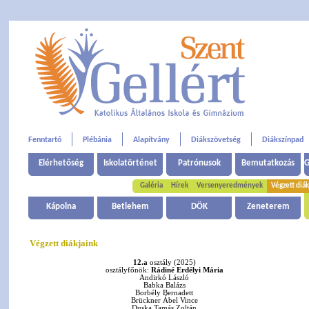
Fenntartó
Plébánia
Alapítvány
Diákszövetség
Diákszínpad
Elérhetőség
Iskolatörténet
Patrónusok
Bemutatkozás
G
Galéria
Hírek
Versenyeredmények
Végzett diák
Kápolna
Betlehem
DÖK
Zeneterem
Végzett diákjaink
12.a
osztály (2025)
osztályfőnök:
Rádiné Erdélyi Mária
Andirkó László
Babka Balázs
Borbély Bernadett
Brückner Ábel Vince
Duska Tamás Zoltán