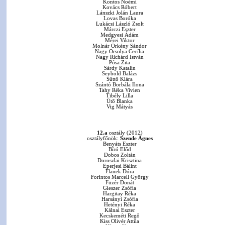
Kontos Noémi
Kovács Róbert
Lánszki Jolán Laura
Lovas Boróka
Lukácsi László Zsolt
Márczi Eszter
Medgyesi Ádám
Mérei Viktor
Molnár Örkény Sándor
Nagy Orsolya Cecília
Nagy Richárd István
Pósa Zita
Sárdy Katalin
Seybold Balázs
Süttő Klára
Szántó Borbála Ilona
Tahy Réka Vivien
Tibély Lilla
Ütő Blanka
Vig Mátyás
12.a
osztály (2012)
osztályfőnök:
Szende Ágnes
Benyáts Eszter
Bíró Előd
Dobos Zoltán
Doroszlai Krisztina
Eperjesi Bálint
Flanek Dóra
Forintos Marcell György
Füzér Donát
Gieszer Zsófia
Hargitay Réka
Harsányi Zsófia
Hetényi Réka
Kálnai Eszter
Kecskeméti Regő
Kiss Olivér Attila