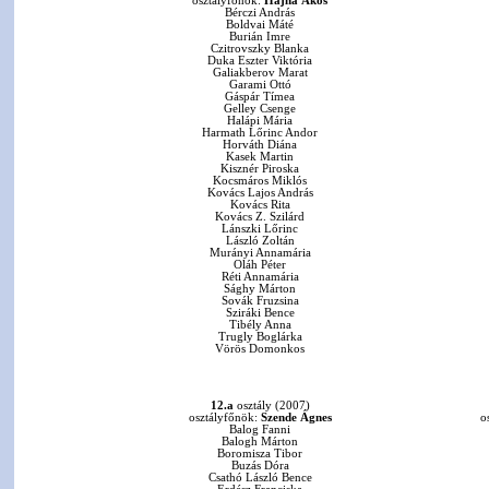
osztályfőnök:
Hajna Ákos
Bérczi András
Boldvai Máté
Burián Imre
Czitrovszky Blanka
Duka Eszter Viktória
Galiakberov Marat
Garami Ottó
Gáspár Tímea
Gelley Csenge
Halápi Mária
Harmath Lőrinc Andor
Horváth Diána
Kasek Martin
Kisznér Piroska
Kocsmáros Miklós
Kovács Lajos András
Kovács Rita
Kovács Z. Szilárd
Lánszki Lőrinc
László Zoltán
Murányi Annamária
Oláh Péter
Réti Annamária
Sághy Márton
Sovák Fruzsina
Sziráki Bence
Tibély Anna
Trugly Boglárka
Vörös Domonkos
12.a
osztály (2007)
osztályfőnök:
Szende Ágnes
o
Balog Fanni
Balogh Márton
Boromisza Tibor
Buzás Dóra
Csathó László Bence