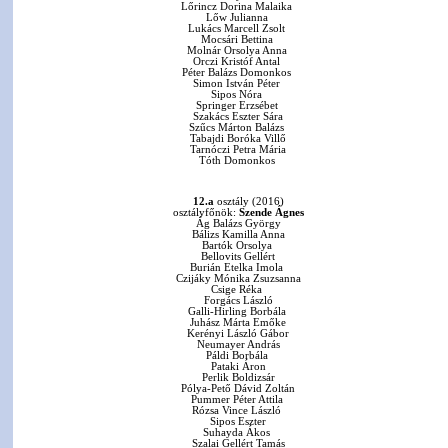
Lőrincz Dorina Malaika
Lőw Julianna
Lukács Marcell Zsolt
Mocsári Bettina
Molnár Orsolya Anna
Orczi Kristóf Antal
Péter Balázs Domonkos
Simon István Péter
Sipos Nóra
Springer Erzsébet
Szakács Eszter Sára
Szűcs Márton Balázs
Tabajdi Boróka Villő
Tarnóczi Petra Mária
Tóth Domonkos
12.a
osztály (2016)
osztályfőnök:
Szende Ágnes
Ág Balázs György
Bálizs Kamilla Anna
Bartók Orsolya
Bellovits Gellért
Burián Etelka Imola
Czijáky Mónika Zsuzsanna
Csige Réka
Forgács László
Galli-Hirling Borbála
Juhász Márta Emőke
Kerényi László Gábor
Neumayer András
Páldi Borbála
Pataki Áron
Perlik Boldizsár
Pólya-Pető Dávid Zoltán
Pummer Péter Attila
Rózsa Vince László
Sipos Eszter
Suhayda Ákos
Szalai Gellért Tamás