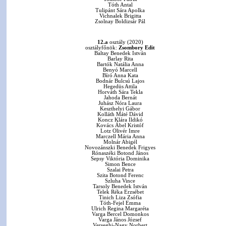
Tóth Antal
Tulipánt Sára Apolka
Vichnalek Brigitta
Zsolnay Boldizsár Pál
12.a
osztály (2020)
osztályfőnök:
Zsombory Edit
Baltay Benedek István
Barlay Rita
Bartók Natália Anna
Benyó Marcell
Bíró Anna Kata
Bodnár Bulcsú Lajos
Hegedüs Attila
Horváth Sára Tekla
Jahoda Bernát
Juhász Nóra Laura
Keszthelyi Gábor
Kolláth Máté Dávid
Koncz Klára Ildikó
Kovács Ábel Kristóf
Lotz Olivér Imre
Marczell Mária Anna
Molnár Abigél
Novozánszki Benedek Frigyes
Rónaszéki Botond János
Sepsy Viktória Dominika
Simon Bence
Szalai Petra
Szita Botond Ferenc
Szluha Vince
Tarsoly Benedek István
Telek Réka Erzsébet
Tinich Liza Zsófia
Tóth-Fejel Emma
Ulrich Regina Margaréta
Varga Bercel Domonkos
Varga János József
Verseghi-Nagy Norbert