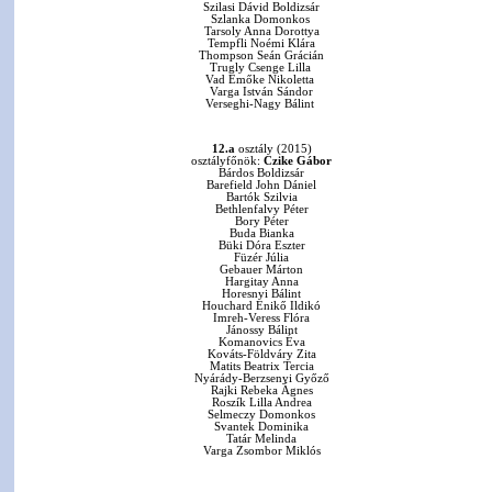
Szilasi Dávid Boldizsár
Szlanka Domonkos
Tarsoly Anna Dorottya
Tempfli Noémi Klára
Thompson Seán Grácián
Trugly Csenge Lilla
Vad Emőke Nikoletta
Varga István Sándor
Verseghi-Nagy Bálint
12.a
osztály (2015)
osztályfőnök:
Czike Gábor
Bárdos Boldizsár
Barefield John Dániel
Bartók Szilvia
Bethlenfalvy Péter
Bory Péter
Buda Bianka
Büki Dóra Eszter
Füzér Júlia
Gebauer Márton
Hargitay Anna
Horesnyi Bálint
Houchard Enikő Ildikó
Imreh-Veress Flóra
Jánossy Bálint
Komanovics Éva
Kováts-Földváry Zita
Matits Beatrix Tercia
Nyárády-Berzsenyi Győző
Rajki Rebeka Ágnes
Roszík Lilla Andrea
Selmeczy Domonkos
Svantek Dominika
Tatár Melinda
Varga Zsombor Miklós