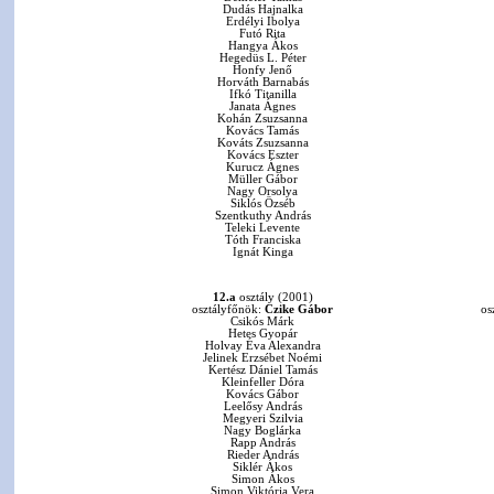
Dudás Hajnalka
Erdélyi Ibolya
Futó Rita
Hangya Ákos
Hegedüs L. Péter
Honfy Jenő
Horváth Barnabás
Ifkó Titanilla
Janata Ágnes
Kohán Zsuzsanna
Kovács Tamás
Kováts Zsuzsanna
Kovács Eszter
Kurucz Ágnes
Müller Gábor
Nagy Orsolya
Siklós Özséb
Szentkuthy András
Teleki Levente
Tóth Franciska
Ignát Kinga
12.a
osztály (2001)
osztályfőnök:
Czike Gábor
os
Csikós Márk
Hetes Gyopár
Holvay Éva Alexandra
Jelinek Erzsébet Noémi
Kertész Dániel Tamás
Kleinfeller Dóra
Kovács Gábor
Leelősy András
Megyeri Szilvia
Nagy Boglárka
Rapp András
Rieder András
Siklér Ákos
Simon Ákos
Simon Viktória Vera