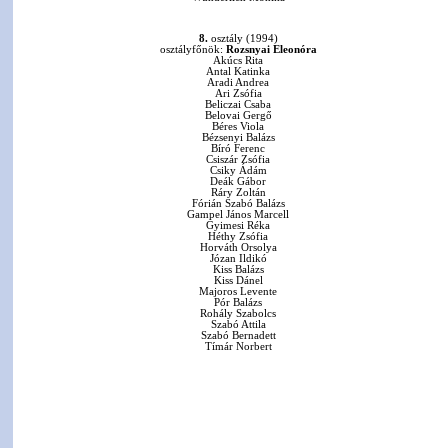
8.
osztály (1994)
osztályfőnök:
Rozsnyai Eleonóra
Akúcs Rita
Antal Katinka
Aradi Andrea
Ari Zsófia
Beliczai Csaba
Belovai Gergő
Béres Viola
Bézsenyi Balázs
Bíró Ferenc
Csiszár Zsófia
Csiky Ádám
Deák Gábor
Ráry Zoltán
Fórián Szabó Balázs
Gampel János Marcell
Gyimesi Réka
Héthy Zsófia
Horváth Orsolya
Józan Ildikó
Kiss Balázs
Kiss Dánel
Majoros Levente
Pór Balázs
Rohály Szabolcs
Szabó Attila
Szabó Bernadett
Tímár Norbert