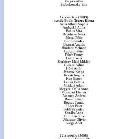
Varga Zoltán
Zsabokorszky Zita
12.a
osztály (2009)
osztályfőnök:
Tegzes Kinga
Acha Athina Sophia
Andráskó Anna
Babits Sára
Balásházy Nóra
Bérczi Péter
Bíró Szabolcs
Bisztrai András
Brüdner Melinda
Czuczor Péter
Fehér Fanny
Futó Csaba
Gerlóczy Máté Miklós
Gieszer Bálint
Hüttl Artúr
Jánossy Kinga
Kocsis Regina
Kun Eszter
Lauter Bettina
Maklári Ádám
Megyeri Otília Anna
Monspart Elemér
Papanek Andrea
Rónai Titusz
Rozsos Tamás
Rőder Péter
Seidl Krisztián
Sziráki Anna
Tóth Krisztina
Ujfalussy Olivér
Varga Adél
12.a
osztály (2008)