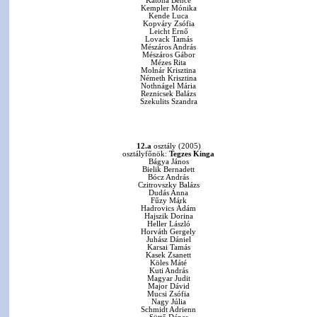
Katona Bence
Kempler Mónika
Kende Luca
Kopváry Zsófia
Leicht Ernő
Lovack Tamás
Mészáros András
Mészáros Gábor
Mézes Rita
Molnár Krisztina
Németh Krisztina
Nothnágel Mária
Reznicsek Balázs
Szekulits Szandra
12.a
osztály (2005)
osztályfőnök:
Tegzes Kinga
Bágya János
Bielik Bernadett
Bócz András
Czitrovszky Balázs
Dudás Anna
Fűzy Márk
Hadrovics Ádám
Hajszik Dorina
Heller László
Horváth Gergely
Juhász Dániel
Karsai Tamás
Kasek Zsanett
Köles Máté
Kuti András
Magyar Judit
Major Dávid
Mucsi Zsófia
Nagy Júlia
Schmidt Adrienn