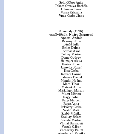
Solti Gábor Attila
Takács Orsolya Borbála
Ullmann Teréz
Varga Krisztina
Virág Csaba János
8.
osztály (1996)
osztályfőnök:
Nyáry Zsigmond
Apostol András
Bakonyi Júlia
Bánáti Júlia
Bekes Dalma
Borbás Ákos
Csabay Márton
Deme György
Helmajer Alexa
Hurták József
Janovics József
Kiss Csaba
Kovács Lőrinc
Labancz Dániel
Mandik Noémi
Marti Tibor
Matatek Attila
Márialigeti Márton
Mucsi Márton
Nagy Bálint
Papp Marcell
Parcz Anna
Pelsőczy Csaba
Szabó Máté
Szabó Mónika
Szalkay Balázs
Szende Márton
Várnai Bernadett
Veszeli Gábor
Vörösváry Bálint
Wunderlich Mónika