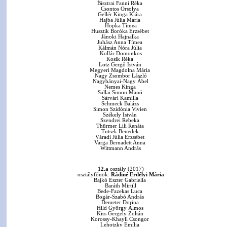
Bisztrai Fanni Réka
Csontos Orsolya
Gellér Kinga Klára
Hajba Júlia Mária
Hopka Tímea
Husztik Boróka Erzsébet
Jánoki Hajnalka
Juhász Anna Tímea
Kálmán Nóra Júlia
Kollár Domonkos
Kosik Réka
Lotz Gergő István
Megyeri Magdolna Mária
Nagy Zsombor László
Nagybányai-Nagy Ábel
Nemes Kinga
Sallai Simon Manó
Sárvári Kamilla
Schmeck Balázs
Simon Szidónia Vivien
Székely István
Szendrei Rebeka
Thürmer Lili Renáta
Tutsek Benedek
Váradi Júlia Erzsébet
Varga Bernadett Anna
Wittmann András
12.a
osztály (2017)
osztályfőnök:
Rádiné Erdélyi Mária
Bajkó Eszter Gabriella
Baráth Mirtill
Bede-Fazekas Luca
Bogár-Szabó András
Demeter Dorina
Hild György Álmos
Kiss Gergely Zoltán
Korossy-Khayll Csongor
Lehotzky Emília