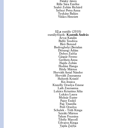
Pataky János
Rille Sára Emőke
Szabó Zoltán Richárd
Szőnyi Petra Anna
Tyukász Balázs
Vidács Henriett
12.a
osztály (2010)
osztályfőnök:
Kautnik András
Árvai Katalin
Bidló Teodóra
Bíró Botond
Bodroghelyi Bertalan
Diószegi Ádám
Dobos Zsófia
Gáspár Ferenc
Gertheis Anna
Hajdu Zoltán
Hodász Hanga
Hódy Márton
Horváth Antal Nándor
Horváth Zsuzsanna
Huberth Kristóf
Kis Jessica
Kiszelly Orsolya Emese
Lath Zsuzsanna
Lukács Krisztina Júlia
Lukács Laura
Molnár Eszter
Pajor Enikő
Pap Titanilla
Pető Orsolya
Schulek - Tóth Kinga
Sziráki Márton
Talum Fruzsina
Tibély Marcell
Udvaros Kinga
Vajda Zsófia