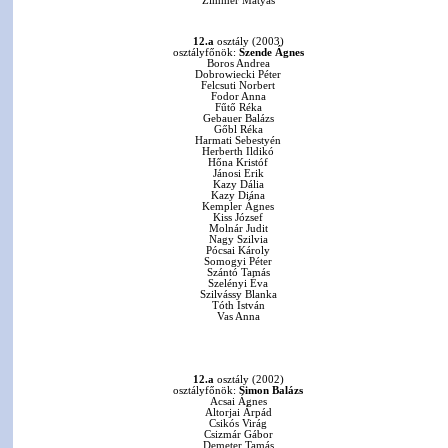
Zimmer Mátyás
12.a
osztály (2003)
osztályfőnök:
Szende Ágnes
Boros Andrea
Dobrowiecki Péter
Felcsuti Norbert
Fodor Anna
Fűtő Réka
Gebauer Balázs
Gőbl Réka
Harmati Sebestyén
Herberth Ildikó
Hőna Kristóf
Jánosi Erik
Kazy Dália
Kazy Diána
Kempler Ágnes
Kiss József
Molnár Judit
Nagy Szilvia
Pócsai Károly
Somogyi Péter
Szántó Tamás
Szelényi Éva
Szilvássy Blanka
Tóth István
Vas Anna
12.a
osztály (2002)
osztályfőnök:
Simon Balázs
Acsai Ágnes
Altorjai Árpád
Csikós Virág
Csizmár Gábor
Demeter Tamás