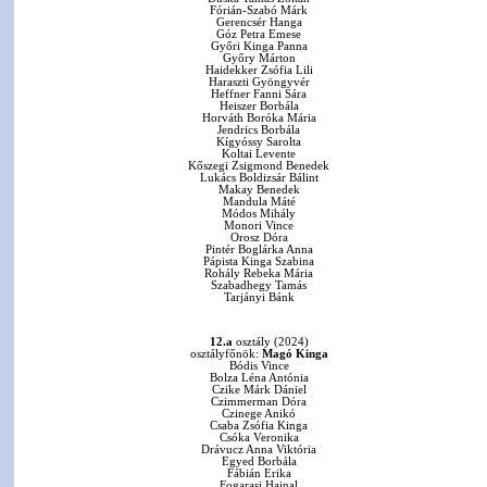
Fórián-Szabó Márk
Gerencsér Hanga
Góz Petra Emese
Győri Kinga Panna
Győry Márton
Haidekker Zsófia Lili
Haraszti Gyöngyvér
Heffner Fanni Sára
Heiszer Borbála
Horváth Boróka Mária
Jendrics Borbála
Kígyóssy Sarolta
Koltai Levente
Kőszegi Zsigmond Benedek
Lukács Boldizsár Bálint
Makay Benedek
Mandula Máté
Módos Mihály
Monori Vince
Orosz Dóra
Pintér Boglárka Anna
Pápista Kinga Szabina
Rohály Rebeka Mária
Szabadhegy Tamás
Tarjányi Bánk
12.a
osztály (2024)
osztályfőnök:
Magó Kinga
Bódis Vince
Bolza Léna Antónia
Czike Márk Dániel
Czimmerman Dóra
Czinege Anikó
Csaba Zsófia Kinga
Csóka Veronika
Drávucz Anna Viktória
Egyed Borbála
Fábián Erika
Fogarasi Hajnal