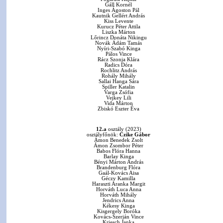
Gáll Kornél
Inges Ágoston Pál
Kautnik Gellért András
Kiss Levente
Kurucz Péter Attila
Liszka Márton
Lőrincz Donáta Nikingu
Novák Ádám Tamás
Nyíri-Szabó Kinga
Pálos Vince
Rácz Szonja Klára
Radics Dóra
Rochlitz András
Rohály Mihály
Sallai Hanga Sára
Spiller Katalin
Varga Zsófia
Vejkey Lili
Vida Márton
Zbiskó Eszter Éva
12.a
osztály (2023)
osztályfőnök:
Czike Gábor
Ámon Benedek Zsolt
Ámon Zsombor Péter
Babos Flóra Hanna
Barlay Kinga
Bényi Márton András
Brandenburg Flóra
Gaál-Kovács Aisa
Géczy Kamilla
Haraszti Aranka Margit
Horváth Luca Anna
Horváth Mihály
Jendrics Anna
Kékesy Kinga
Kisgergely Boróka
Kovács-Szerján Vince
Kriesch Janka