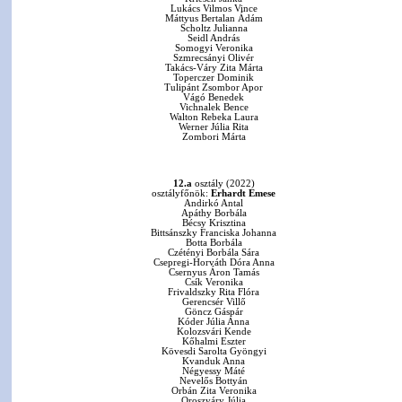
Lukács Vilmos Vince
Máttyus Bertalan Ádám
Scholtz Julianna
Seidl András
Somogyi Veronika
Szmrecsányi Olivér
Takács-Váry Zita Márta
Toperczer Dominik
Tulipánt Zsombor Apor
Vágó Benedek
Vichnalek Bence
Walton Rebeka Laura
Werner Júlia Rita
Zombori Márta
12.a
osztály (2022)
osztályfőnök:
Erhardt Emese
Andirkó Antal
Apáthy Borbála
Bécsy Krisztina
Bittsánszky Franciska Johanna
Botta Borbála
Czétényi Borbála Sára
Csepregi-Horváth Dóra Anna
Csernyus Áron Tamás
Csík Veronika
Frivaldszky Rita Flóra
Gerencsér Villő
Göncz Gáspár
Kóder Júlia Anna
Kolozsvári Kende
Kőhalmi Eszter
Kövesdi Sarolta Gyöngyi
Kvanduk Anna
Négyessy Máté
Nevelős Bottyán
Orbán Zita Veronika
Oroszváry Júlia