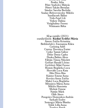
Pesthy Júlia
Péter Szabolcs Mátyás
Péteri-Takáts Bertalan
Sándor Sarolta Borbála
Szalay-Bobrovniczky Miklós
Szedlacsek Bálint
Tóth-Fejel Lili
Vejkey Dalma
Virághalmy Ferenc
Wittmann Réka
12.a
osztály (2021)
osztályfőnök:
Rádiné Erdélyi Mária
Ámon Zsófia Krisztina
Bethlenfalvy Zsuzsanna Klára
Czeizing Adél
Czerny Dorottya Eszter
Czike Tamás Gábor
Döke Deniz Csaba
Duska Balázs Ákos
Fábián Tímea Nikolett
Goffart Harald Lőrinc
Győrbiró Máté Ferenc
Homm Boglárka Luca
Horváth Luca Kata
Illés Flóra Rita
Kántor Emese Anna
Kovács Anna Zsófia
Makó Luca Boglárka
Mészáros Mária Anna
Miklós Henrietta
Molnár Emese
Nattán Márk
Oláh János
Pongrácz Domonkos András
Sarkadi Endre
Somogyi Mária Blanka
Telek Lilla Anna
Tombor Patrik