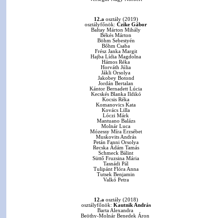
12.a
osztály (2019)
osztályfőnök:
Czike Gábor
Baltay Márton Mihály
Békés Márton
Böhm Sebestyén
Bőhm Csaba
Frész Janka Margit
Hajba Lídia Magdolna
Hámos Réka
Horváth Júlia
Jákli Orsolya
Jakobey Botond
Jordán Bertalan
Kántor Bernadett Lúcia
Kecskés Blanka Ildikó
Kocsis Réka
Komanovics Kata
Kovács Lilla
Lóczi Márk
Mantuano Balázs
Molnár Luca
Mózessy Míra Erzsébet
Muskovits András
Petán Fanni Orsolya
Recska Ádám Tamás
Schmeck Bálint
Süttő Fruzsina Mária
Tasnádi Pál
Tulipánt Flóra Anna
Tutsek Benjamin
Valkó Petra
12.a
osztály (2018)
osztályfőnök:
Kautnik András
Barta Alexandra
Beöthy-Molnár Benedek Áron