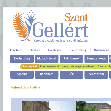
Fenntartó
Plébánia
Alapítvány
Diákszövetség
Diákszínpad
Elérhetőség
Iskolatörténet
Patrónusok
Bemutatkozás
G
Iskolaépület
Éves menetrend
Hírek
Versenyeredmények
Galéria
Sz
Kápolna
Betlehem
DÖK
Zeneterem
A gimnázium épülete