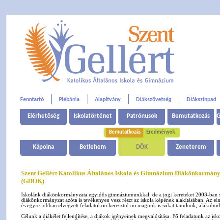
Fenntartó
Plébánia
Alapítvány
Diákszövetség
Diákszínpad
Elérhetőség
Iskolatörténet
Patrónusok
Bemutatkozás
G
Bemutatkozás
Eredmények
Kápolna
Betlehem
DÖK
Zeneterem
Szent Gellért Katolikus Általános Iskola és Gimnázium Diákönkormány
(GDÖK)
Iskolánk diákönkormányzata egyidős gimnáziumunkkal, de a jogi kereteket 2003-ban sz
diákönkormányzat azóta is tevékenyen vesz részt az iskola képének alakításában. Az elm
és egyre jobban elvégzett feladatokon keresztül mi magunk is sokat tanulunk, alakulun
Célunk a diákélet fellendítése, a diákok igényeinek megvalósítása. Fő feladatunk az is