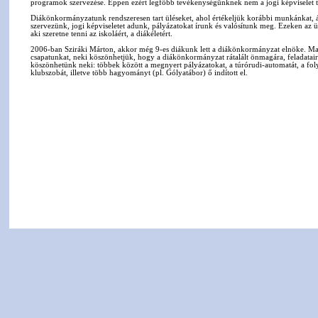
programok szervezése. Éppen ezért legfőbb tevékenységünknek nem a jogi képviselet t
Diákönkormányzatunk rendszeresen tart üléseket, ahol értékeljük korábbi munkánkat, át
szervezünk, jogi képviseletet adunk, pályázatokat írunk és valósítunk meg. Ezeken az ü
aki szeretne tenni az iskoláért, a diákéletért.
2006-ban Sziráki Márton, akkor még 9-es diákunk lett a diákönkormányzat elnöke. Mar
csapatunkat, neki köszönhetjük, hogy a diákönkormányzat rátalált önmagára, feladatai
köszönhetünk neki: többek között a megnyert pályázatokat, a túrórudi-automatát, a folyos
klubszobát, illetve több hagyományt (pl. Gólyatábor) ő indított el.