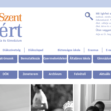
Diákszövetség
Diákszínpad
Biztonságos iskola
Erasmus
E-n
atrónusok
Bemutatkozás
Gyermekvédelem
Általános Iskola
Gimnáziu
DÖK
Zeneterem
Archívum
Felvételi
Aktuális