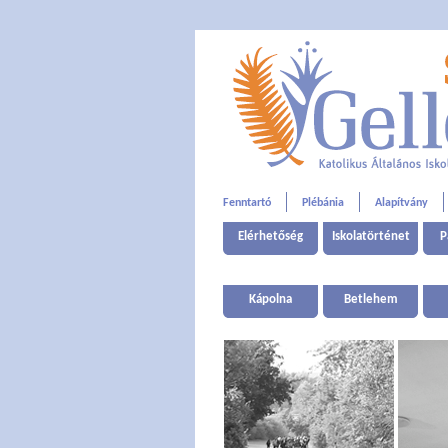
Fenntartó
Plébánia
Alapítvány
Elérhetőség
Iskolatörténet
P
Kápolna
Betlehem