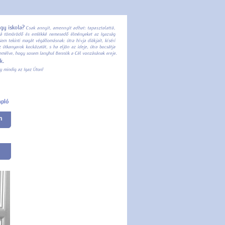
apló
m