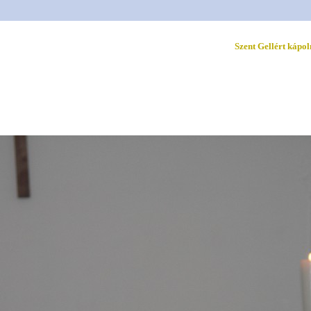
Szent Gellért kápo