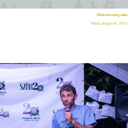
Diákszövetség tábo
Mátra, Bőgös-rét, 2025.