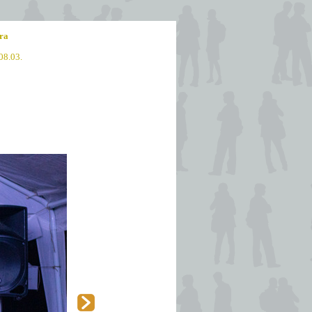
ra
08.03.