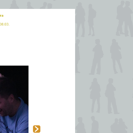
ra
08.03.