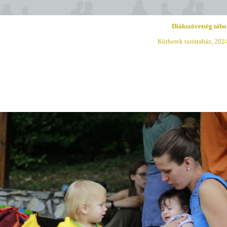
Diákszövetség tábo
Kútberek turistaház, 202