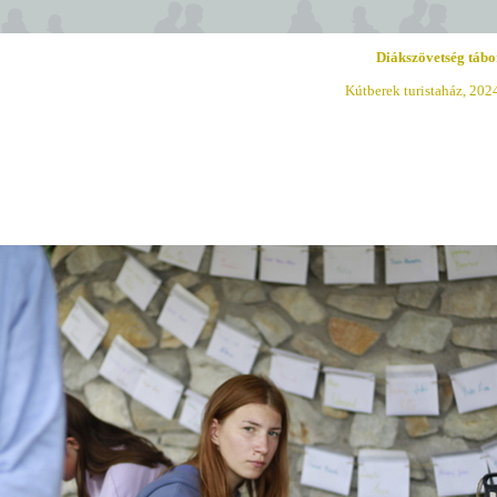
Diákszövetség tábo
Kútberek turistaház, 202