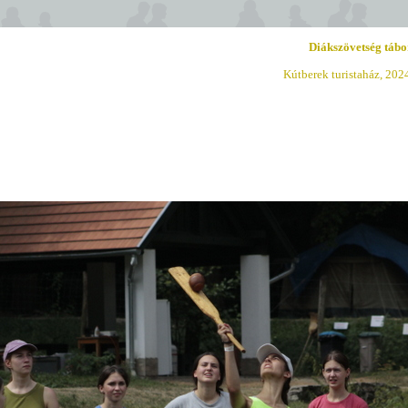
Diákszövetség tábo
Kútberek turistaház, 202