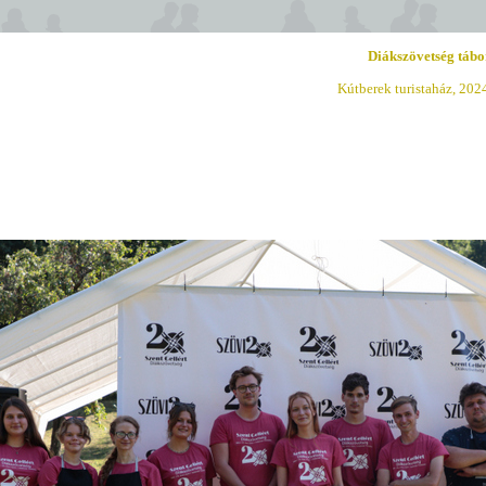
Diákszövetség tábo
Kútberek turistaház, 202